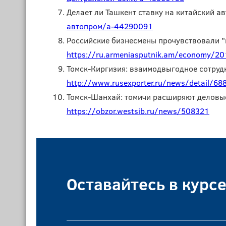
Делает ли Ташкент ставку на китайский ав
автопром/a-44290091
Российские бизнесмены прочувствовали "
https://ru.armeniasputnik.am/economy/20
Томск-Киргизия: взаимодвыгодное сотруд
http://www.rusexporter.ru/news/detail/68
Томск-Шанхай: томичи расширяют деловые 
https://obzor.westsib.ru/news/508321
Оставайтесь в курс