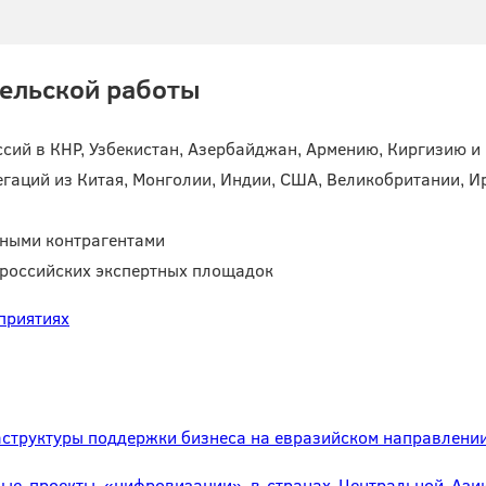
тельской работы
сий в КНР, Узбекистан, Азербайджан, Армению, Киргизию и
аций из Китая, Монголии, Индии, США, Великобритании, Ир
жными контрагентами
 российских экспертных площадок
приятиях
аструктуры поддержки бизнеса на евразийском направлени
ные проекты «цифровизации» в странах Центральной Азии