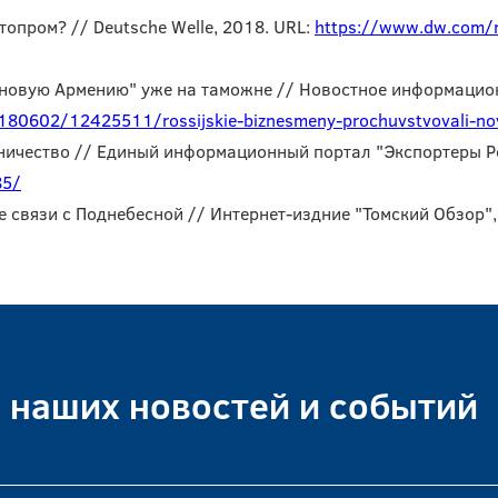
топром? // Deutsche Welle, 2018. URL:
https://www.dw.com/r
новую Армению" уже на таможне // Новостное информационн
180602/12425511/rossijskie-biznesmeny-prochuvstvovali-no
ничество // Единый информационный портал "Экспортеры Ро
85/
связи с Поднебесной // Интернет-издние "Томский Обзор",
е наших новостей и событий