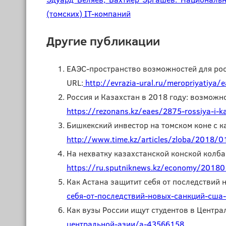
(томских) IT-компаний
Другие публикации
ЕАЭС-пространство возможностей для рос
URL:
http://evrazia-ural.ru/meropriyatiya/
Россия и Казахстан в 2018 году: возможн
https://rezonans.kz/eaes/2875-rossiya-i-k
Бишкекский инвестор на томском коне с к
http://www.time.kz/articles/zloba/2018/0
На нехватку казахстанской конской колба
https://ru.sputniknews.kz/economy/20180
Как Астана защитит себя от последствий 
себя-от-последствий-новых-санкций-сша
Как вузы России ищут студентов в Централ
центральной-азии/a-43566158