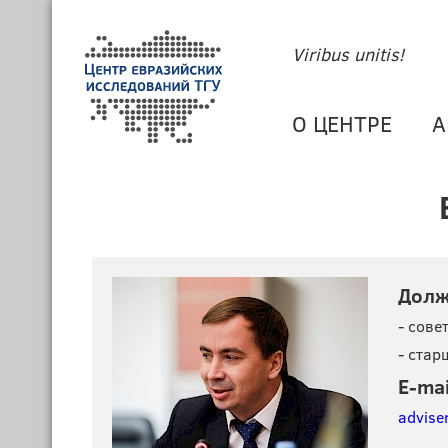
Viribus unitis!
О ЦЕНТРЕ
А
Долж
- сове
- стар
E-mai
advise