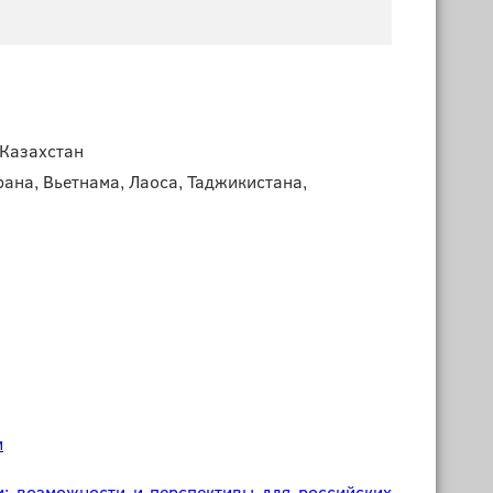
 Казахстан
ана, Вьетнама, Лаоса, Таджикистана,
и
: возможности и перспективы для российских