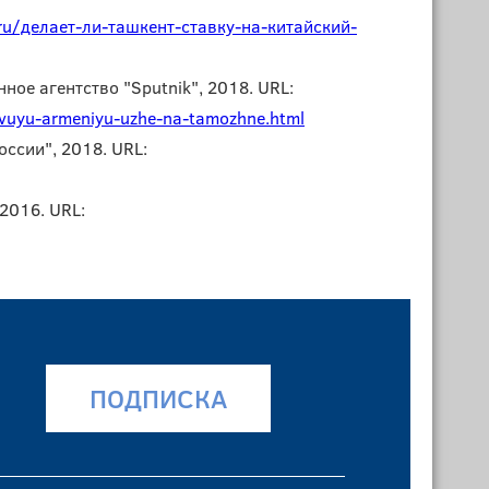
u/делает-ли-ташкент-ставку-на-китайский-
ое агентство "Sputnik", 2018. URL:
vuyu-armeniyu-uzhe-na-tamozhne.html
ссии", 2018. URL:
2016. URL:
ПОДПИСКА