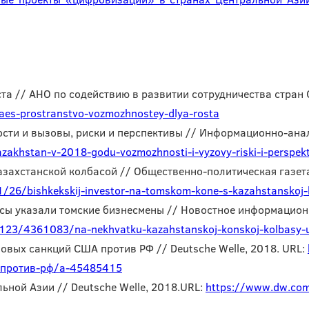
та // АНО по содействию в развитии сотрудничества стран 
eaes-prostranstvo-vozmozhnostey-dlya-rosta
ости и вызовы, риски и перспективы // Информационно-анал
azakhstan-v-2018-godu-vozmozhnosti-i-vyzovy-riski-i-perspek
азахстанской колбасой // Общественно-политическая газета
1/26/bishkekskij-investor-na-tomskom-kone-s-kazahstanskoj-
сы указали томские бизнесмены // Новостное информационно
123/4361083/na-nekhvatku-kazahstanskoj-konskoj-kolbasy-u
новых санкций США против РФ // Deutsche Welle, 2018. URL:
-против-рф/a-45485415
ьной Азии // Deutsche Welle, 2018.URL:
https://www.dw.com