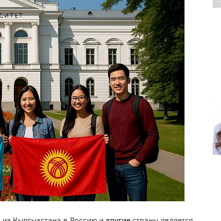
 из Кыргызстана в Россию и
другие
страны является